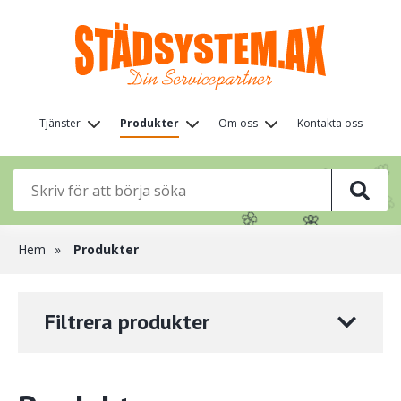
Hoppa
till
huvudinnehåll
Huvudmeny
Tjänster
Produkter
Om oss
Kontakta oss
(nivå
🌸
🌸
🌸
🌸
🌸
1)
🌸
🌸
🌸
🌸
🌸
Länkstig
Hem
Produkter
Filtrera produkter