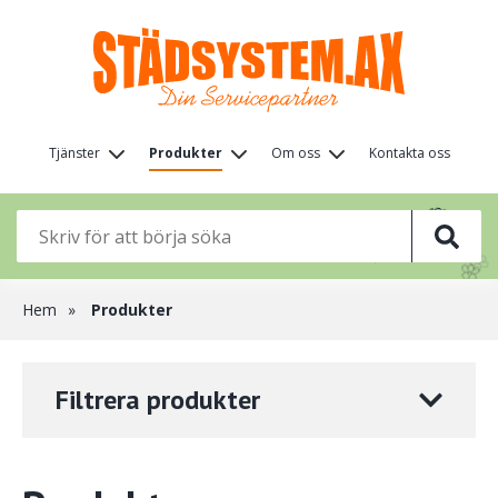
Hoppa
till
huvudinnehåll
Huvudmeny
Tjänster
Produkter
Om oss
Kontakta oss
(nivå
🌸
🌸
1)
🌸
🌸
🌸
🌸
🌸
🌸
Länkstig
Hem
Produkter
Filtrera produkter