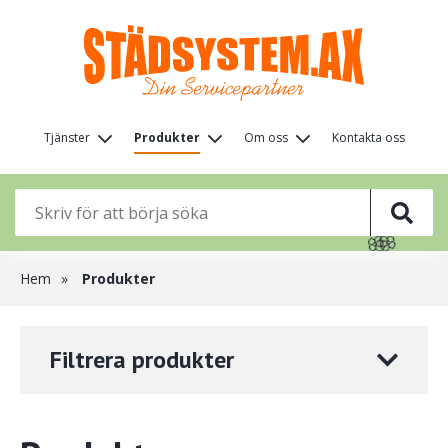
Hoppa
till
huvudinnehåll
Huvudmeny
Tjänster
Produkter
Om oss
Kontakta oss
(nivå
1)
🌸
🌸
🌸
🌸
Länkstig
Hem
Produkter
Filtrera produkter