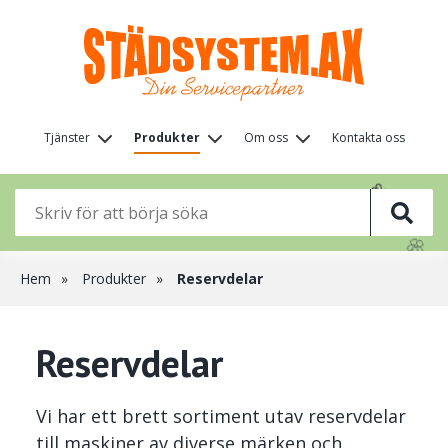
Hoppa
till
huvudinnehåll
Huvudmeny
Tjänster
Produkter
Om oss
Kontakta oss
(nivå
🌸
1)
🌸
🌸
🌸
Länkstig
Hem
Produkter
Reservdelar
Reservdelar
Vi har ett brett sortiment utav reservdelar
till maskiner av diverse märken och