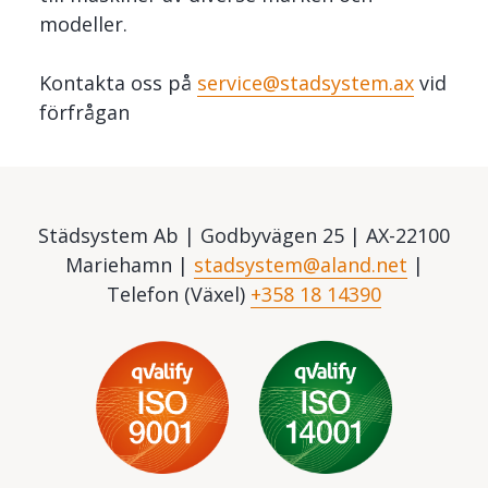
modeller.
Kontakta oss på
service@stadsystem.ax
vid
förfrågan
Städsystem Ab | Godbyvägen 25 | AX-22100
Mariehamn |
stadsystem@aland.net
|
Telefon (Växel)
+358 18 14390