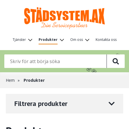
Hoppa
till
huvudinnehåll
Huvudmeny
Tjänster
Produkter
Om oss
Kontakta oss
(nivå
🌸
🌸
🌸
1)
🌸
🌸
🌸
Länkstig
Hem
Produkter
Filtrera produkter