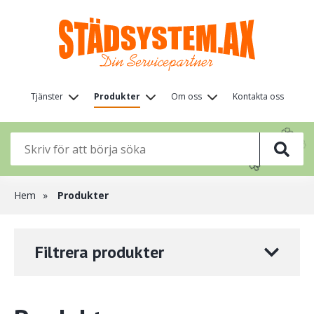
Hoppa
till
huvudinnehåll
Huvudmeny
Tjänster
Produkter
Om oss
Kontakta oss
(nivå
🌸
🌸
🌸
1)
🌸
🌸
🌸
🌸
Länkstig
Hem
Produkter
Filtrera produkter