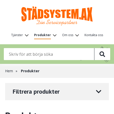
Hoppa
till
huvudinnehåll
Huvudmeny
Tjänster
Produkter
Om oss
Kontakta oss
(nivå
🌸
🌸
1)
🌸
🌸

🌸
🌸
Länkstig
Hem
Produkter
Filtrera produkter