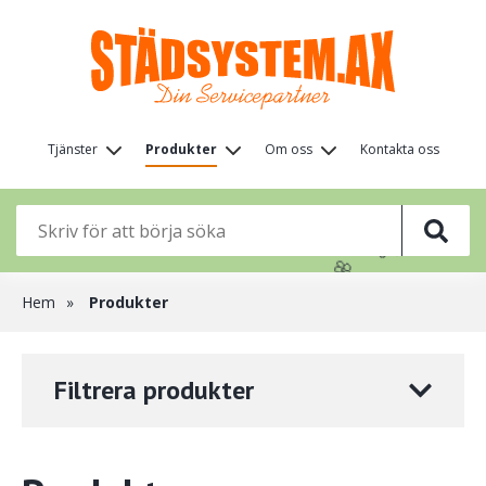
Hoppa
till
huvudinnehåll
Huvudmeny
Tjänster
Produkter
Om oss
Kontakta oss
(nivå
🌸
1)
🌸
🌸
🌸
🌸
Länkstig
Hem
Produkter
Filtrera produkter