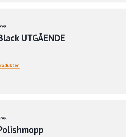
PAR
 Black UTGÅENDE
rodukten
PAR
 Polishmopp