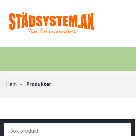
Hoppa
till
huvudinnehåll
Länkstig
Hem
Produkter