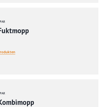
PAR
Fuktmopp
rodukten
PAR
Kombimopp