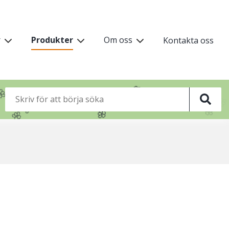
vudmeny
r
Produkter
Om oss
Kontakta oss
vå
🦋
🌸
🌸
🌸
🌸