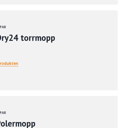
PAR
Dry24 torrmopp
rodukten
PAR
Polermopp