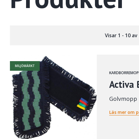
Visar 1 - 10 a
MILJÖMÄRKT
KARDBORREMOP
Activa
Golvmopp
Läs mer om p