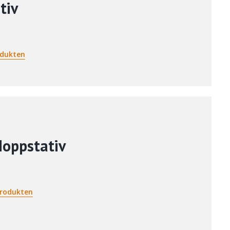
tiv
odukten
Moppstativ
rodukten