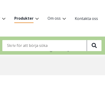
vudmeny
r
Produkter
Om oss
Kontakta oss
vå
🌸
🌸

🌸
🌸