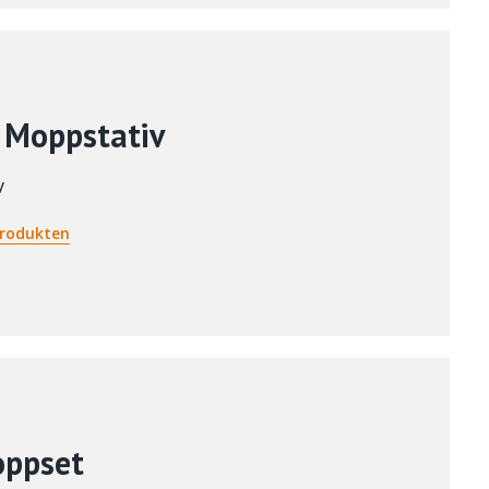
 Moppstativ
v
rodukten
ppset