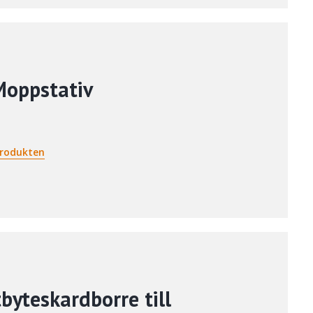
Moppstativ
rodukten
byteskardborre till