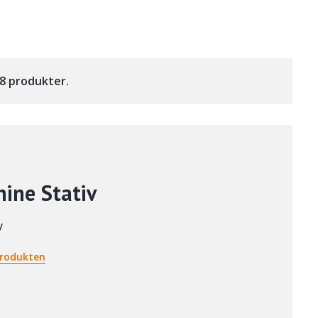
v 8 produkter.
ine Stativ
v
rodukten