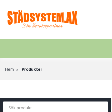
Hoppa
till
huvudinnehåll
Länkstig
Hem
Produkter