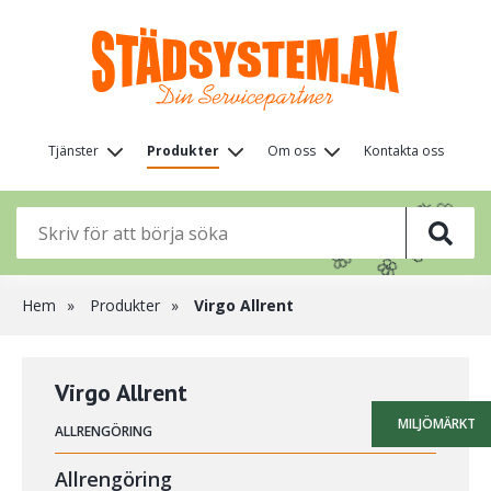
Hoppa
till
huvudinnehåll
Huvudmeny
Tjänster
Produkter
Om oss
Kontakta oss
(nivå
🦋
🌸
🌸
1)
🌸
🌸
🌸
🌸
🌸
Länkstig
Hem
Produkter
Virgo Allrent
Virgo Allrent
MILJÖMÄRKT
ALLRENGÖRING
Allrengöring