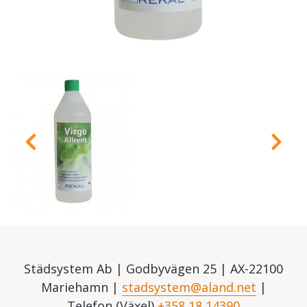
Städsystem Ab | Godbyvägen 25 | AX-22100
Mariehamn |
stadsystem@aland.net
|
Telefon (Växel)
+358 18 14390