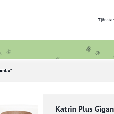
Hu
Tjänste
(ni
🌸
1)
🌸
🌸
🌸
🌸
🌸
jumbo"
Katrin Plus Gigan