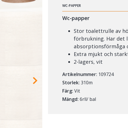
WC-PAPPER
Wc-papper
Stor toalettrulle av h
förbrukning. Har det l
absorptionsförmåga och
Extra mjukt och stark
2-lagers, vit
Artikelnummer:
109724
Storlek:
310m
Färg:
Vit
Mängd:
6rll/ bal