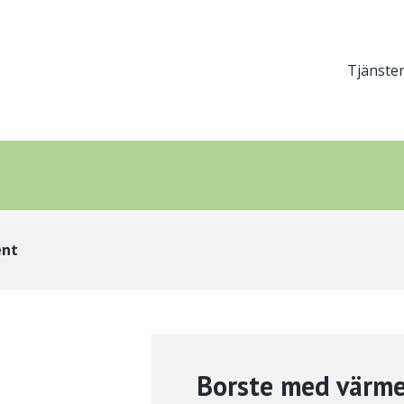
Hu
Tjänste
(ni
1)
ent
Borste med värme