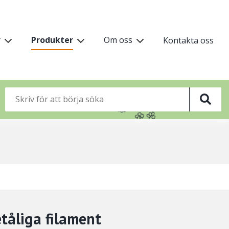
vudmeny
r
Produkter
Om oss
Kontakta oss
vå
🌸
🌸
🌸
🌸
🌸
tåliga filament