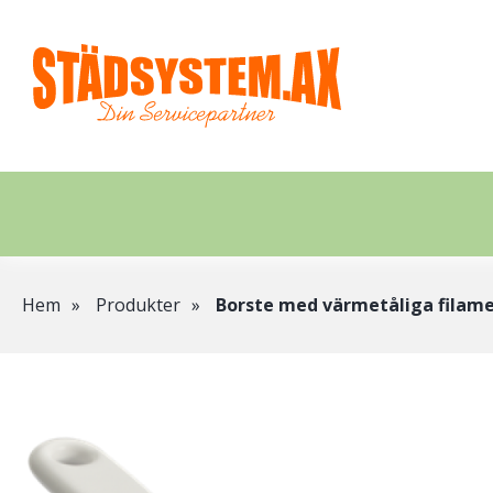
Hoppa
till
huvudinnehåll
Länkstig
Hem
Produkter
Borste med värmetåliga filam