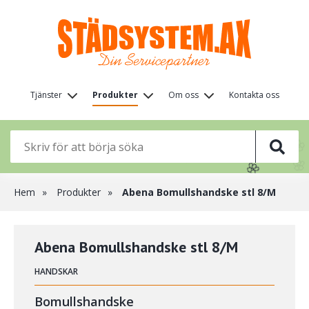
Hoppa
till
huvudinnehåll
Huvudmeny
Tjänster
Produkter
Om oss
Kontakta oss
(nivå
🌸
🌸
1)
🌸
🌸
🌸
🌸
🌸
🌸
Länkstig
Hem
Produkter
Abena Bomullshandske stl 8/M
Abena Bomullshandske stl 8/M
HANDSKAR
Bomullshandske