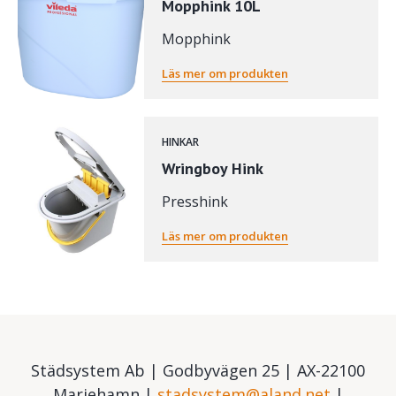
Mopphink 10L
Mopphink
Läs mer om produkten
HINKAR
Wringboy Hink
Presshink
Läs mer om produkten
Städsystem Ab | Godbyvägen 25 | AX-22100
Mariehamn |
stadsystem@aland.net
|