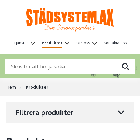
Hoppa
till
huvudinnehåll
Huvudmeny
Tjänster
Produkter
Om oss
Kontakta oss
(nivå
🦋
1)
🌸
🌸
🌸
🌸
🌸
Länkstig
Hem
Produkter
Filtrera produkter