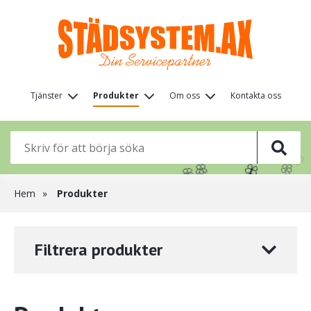
Hoppa
till
huvudinnehåll
Huvudmeny
Tjänster
Produkter
Om oss
Kontakta oss
(nivå
🌸
🌸
🌸
1)
🌸
🦋
🌸
🌸
🌸
Länkstig
Hem
Produkter
Filtrera produkter