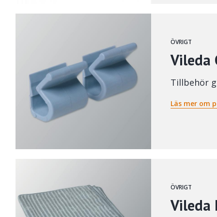
ÖVRIGT
Vileda 
Tillbehör 
Läs mer om p
ÖVRIGT
Vileda