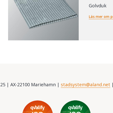
Golvduk
Läs mer om p
25 | AX-22100 Mariehamn |
stadsystem@aland.net
|