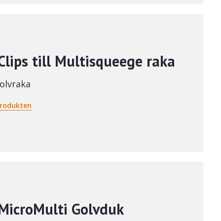
Clips till Multisqueege raka
golvraka
rodukten
 MicroMulti Golvduk