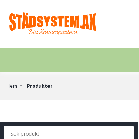
Hoppa
till
huvudinnehåll
Länkstig
Hem
Produkter