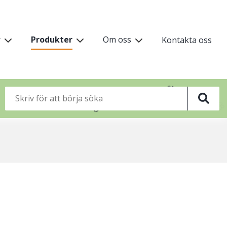
vudmeny
r
Produkter
Om oss
Kontakta oss
vå
🌸
🌸
🌸
🦋
🌸
🌸
🌸
