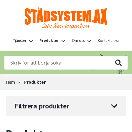
Hoppa
till
huvudinnehåll
Huvudmeny
Tjänster
Produkter
Om oss
Kontakta oss
(nivå
🌸
🌸
🌸
1)
🌸
🌸
🌸
🌸
Länkstig
Hem
Produkter
Filtrera produkter