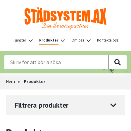
Hoppa
till
huvudinnehåll
Huvudmeny
Tjänster
Produkter
Om oss
Kontakta oss
(nivå
🌸

🦋
🌸
🌸
1)
🌸
🌸
🌸
🌸

Länkstig
Hem
Produkter
Filtrera produkter