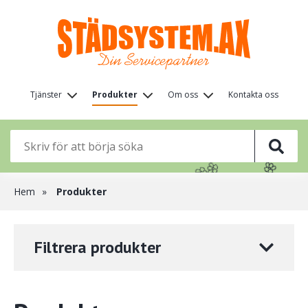
Hoppa
till
huvudinnehåll
Huvudmeny
Tjänster
Produkter
Om oss
Kontakta oss
(nivå
🌸
🌸
1)
🌸
🌸
🌸
Länkstig
Hem
Produkter
Filtrera produkter