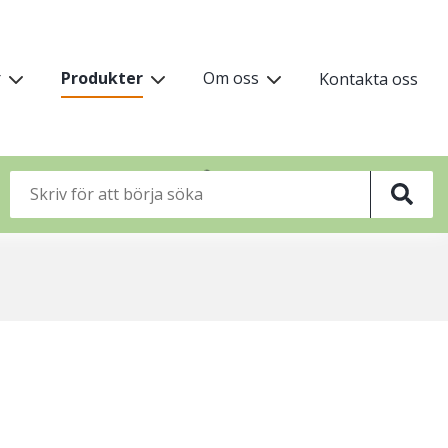
vudmeny
r
Produkter
Om oss
Kontakta oss
vå
🌸
🌸
🌸
🌸