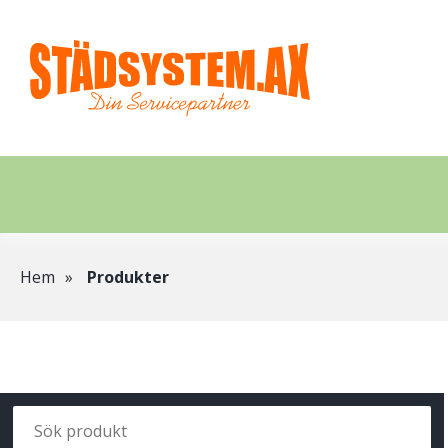
Hoppa
till
huvudinnehåll
Länkstig
Hem
Produkter