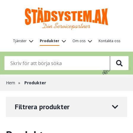
Hoppa
till
huvudinnehåll
Huvudmeny
Tjänster
Produkter
Om oss
Kontakta oss
(nivå

🌸
1)
🦋
🌸
🌸
🌸
🌸
🌸
🌸
Länkstig
Hem
Produkter
Filtrera produkter