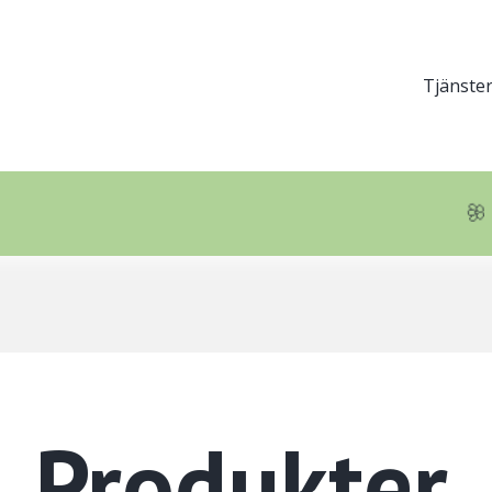
Hu
Tjänste
(ni
1)
🦋
🌸
Produkter