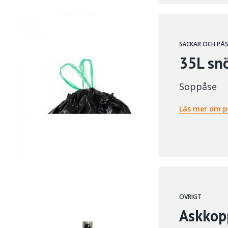
SÄCKAR OCH PÅ
35L sn
Soppåse
Läs mer om p
ÖVRIGT
Askkopp