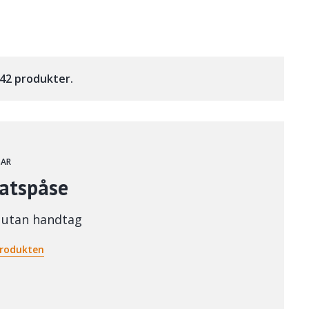
v 42 produkter.
SAR
satspåse
 utan handtag
rodukten