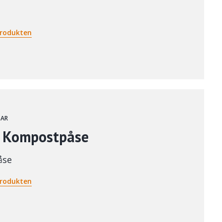
rodukten
SAR
 Kompostpåse
åse
rodukten