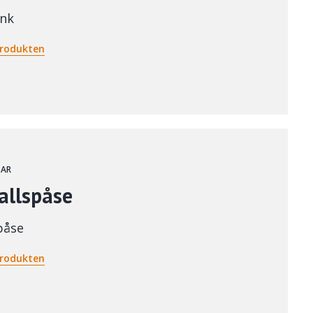
nk
rodukten
SAR
allspåse
påse
rodukten