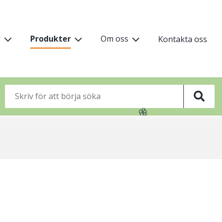
vudmeny
r
Produkter
Om oss
Kontakta oss
vå
🦋
🌸
🦋
🌸
🌸
🌸