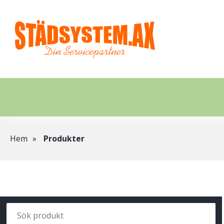
Hoppa
till
huvudinnehåll
Länkstig
Hem
Produkter