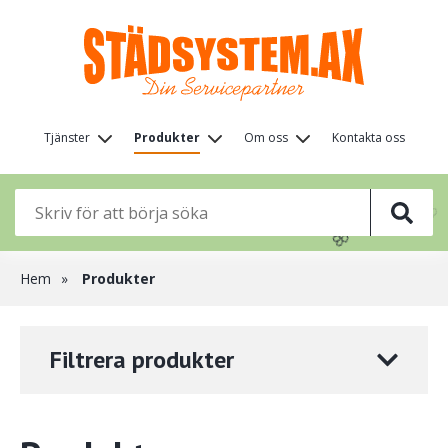
Hoppa
till
huvudinnehåll
Huvudmeny
Tjänster
Produkter
Om oss
Kontakta oss
(nivå
🌸
🌸
1)
🌸
🌸
Länkstig
Hem
Produkter
Filtrera produkter