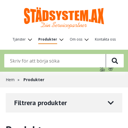
Hoppa
till
huvudinnehåll
Huvudmeny
Tjänster
Produkter
Om oss
Kontakta oss
(nivå
🌸
1)
🌸
🌸
🦋
🌸
🌸
🌸
Länkstig
Hem
Produkter
Filtrera produkter