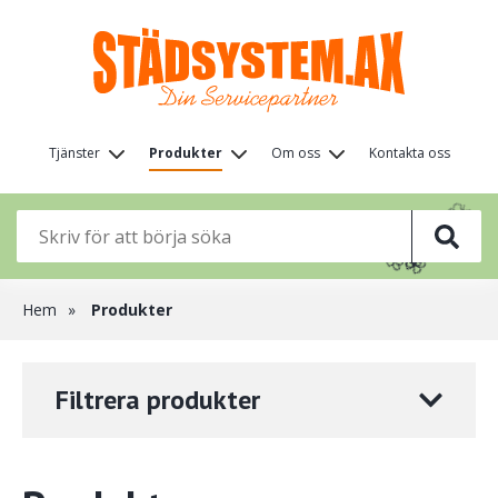
Hoppa
till
huvudinnehåll
Huvudmeny
Tjänster
Produkter
Om oss
Kontakta oss
(nivå
🦋
🌸
1)
🌸
🦋
🌸
🌸
🌸
🦋
🌸
Länkstig
Hem
Produkter
Filtrera produkter